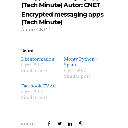
(Tech Minute) Autor: CNET
Encrypted messaging apps
(Tech Minute)
Autor: CNET
Related
Disinformation
Monty Python –
6 јула, 2017
Spam
Similar post
6 јула, 2017
Similar post
Facebook TV Ad
6 јула, 2017
Similar post
PODELI