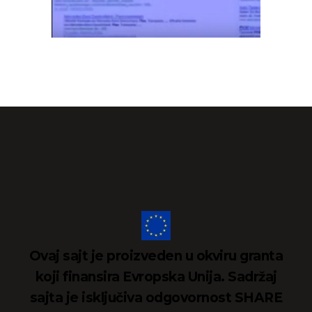
Ovaj sajt je proizveden u okviru granta
koji finansira Evropska Unija. Sadržaj
sajta je isključiva odgovornost SHARE