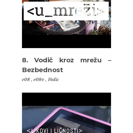
8. Vodič kroz mrežu –
Bezbednost
e08
,
e08v
,
Vodic