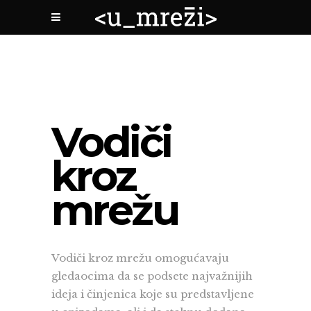
Vodiči
kroz
mrežu
Vodiči kroz mrežu omogućavaju
gledaocima da se podsete najvažnijih
ideja i činjenica koje su predstavljene