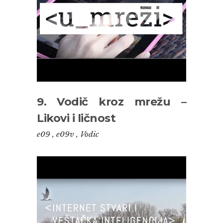
9. Vodič kroz mrežu –
Likovi i ličnost
e09
,
e09v
,
Vodic