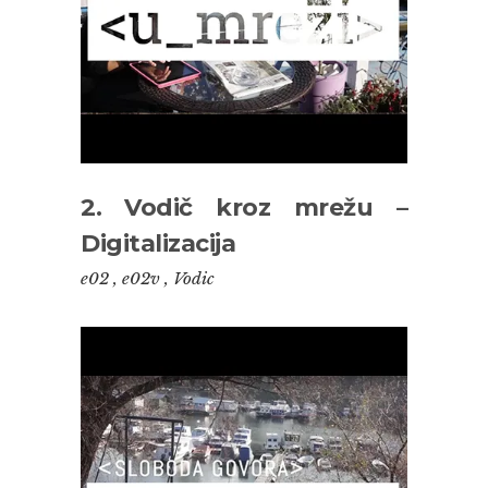
2. Vodič kroz mrežu –
Digitalizacija
e02
,
e02v
,
Vodic