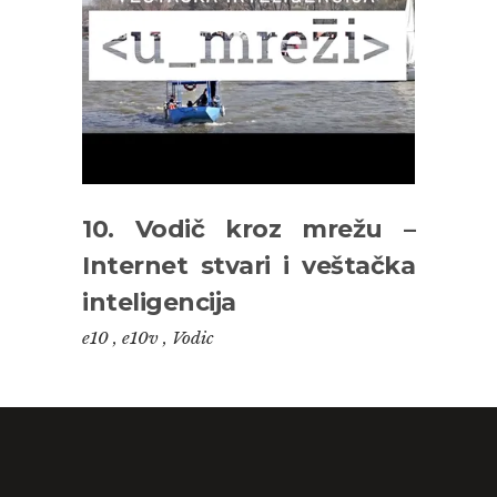
10. Vodič kroz mrežu –
Internet stvari i veštačka
inteligencija
e10
,
e10v
,
Vodic