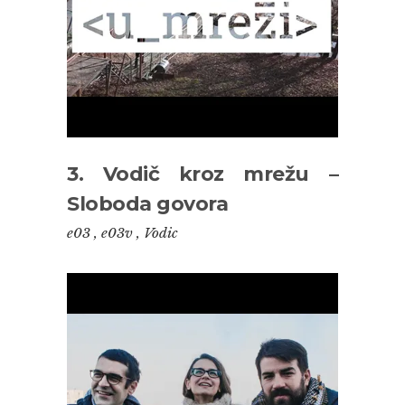
3. Vodič kroz mrežu –
Sloboda govora
e03
,
e03v
,
Vodic