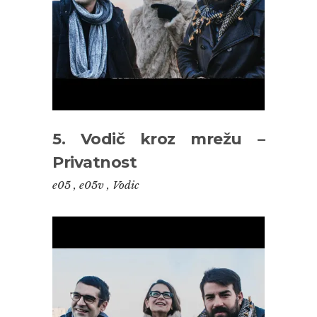
5. Vodič kroz mrežu –
Privatnost
e05
,
e05v
,
Vodic