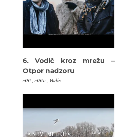
6. Vodič kroz mrežu –
Otpor nadzoru
e06
,
e06v
,
Vodic