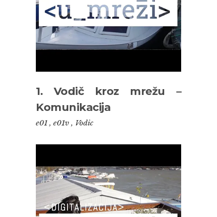
1. Vodič kroz mrežu –
Komunikacija
e01
,
e01v
,
Vodic