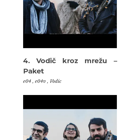
4. Vodič kroz mrežu –
Paket
e04
,
e04v
,
Vodic