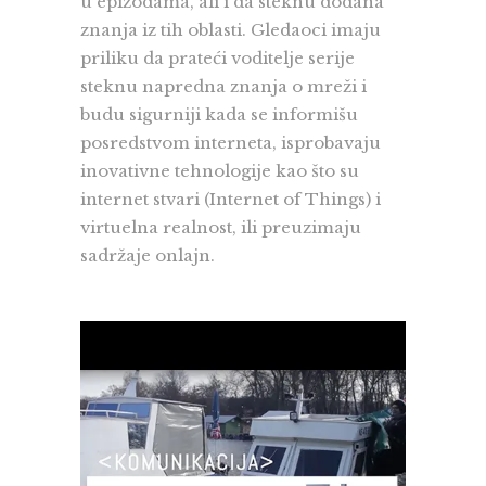
u epizodama, ali i da steknu dodana
znanja iz tih oblasti. Gledaoci imaju
priliku da prateći voditelje serije
steknu napredna znanja o mreži i
budu sigurniji kada se informišu
posredstvom interneta, isprobavaju
inovativne tehnologije kao što su
internet stvari (Internet of Things) i
virtuelna realnost, ili preuzimaju
sadržaje onlajn.