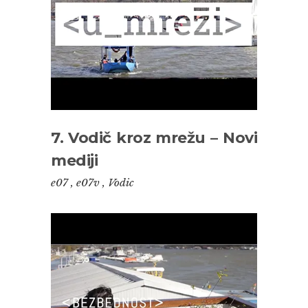
7. Vodič kroz mrežu – Novi
mediji
e07
,
e07v
,
Vodic