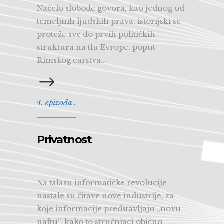
Načelo slobode govora, kao jednog od
temeljnih ljudskih prava, istorijski se
proteže sve do prvih političkih
struktura na tlu Evrope, poput
Rimskog carstva…
4. epizoda .
Privatnost
Na talasu informatičke revolucije
nastale su čitave nove industrije, za
koje informacije predstavljaju „novu
naftu“, kako to stručnjaci obično