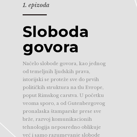
1. epizoda
Sloboda
govora
Načelo slobode govora, kao jednog
od temeljnih ljudskih prava,
istorijski se proteže sve do prvih
političkih struktura na tlu Evrope,
poput Rimskog carstva. U početku
veoma sporo, a od Gutenbergovog
pronalaska štamparske prese sve
brže, razvoj komunikacionih
tehnologija neposredno oblikuje
već i samo razumevanje slobode