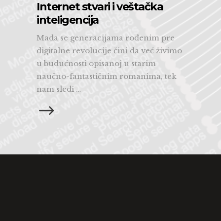
Internet stvari i veštačka
inteligencija
Mada se generacijama rođenim pre
digitalne revolucije čini da već živimo
u budućnosti opisanoj u starim
naučno-fantastičnim romanima, tek
nam sledi …