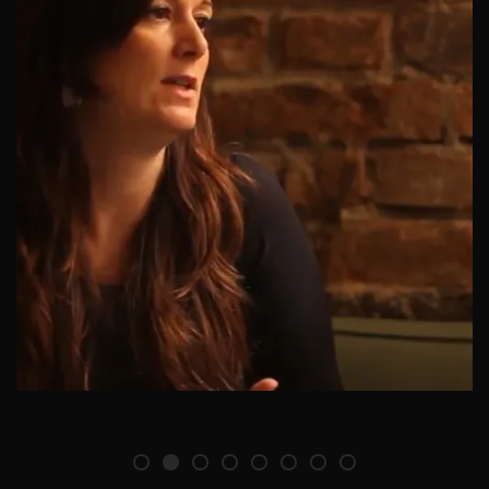
Gemma Galdon Clavell o etici u
društvu masovnog nadzora i
virtuelnoj stvarnosti