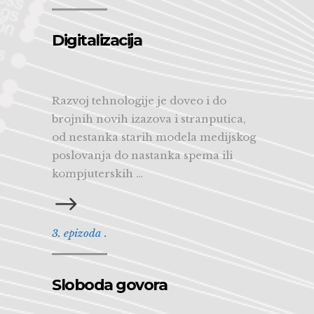
Digitalizacija
Razvoj tehnologije je doveo i do
brojnih novih izazova i stranputica,
od nestanka starih modela medijskog
poslovanja do nastanka spema ili
kompjuterskih …
3. epizoda .
Sloboda govora