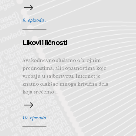
9. epizoda .
Likovi i ličnosti
Svakodnevno slušamo o brojnim
prednostima, ali i opasnostima koje
vrebaju u sajbersvetu. Internet je
znatno olakšao mnoga krivična dela
koja srećemo …
10. epizoda .