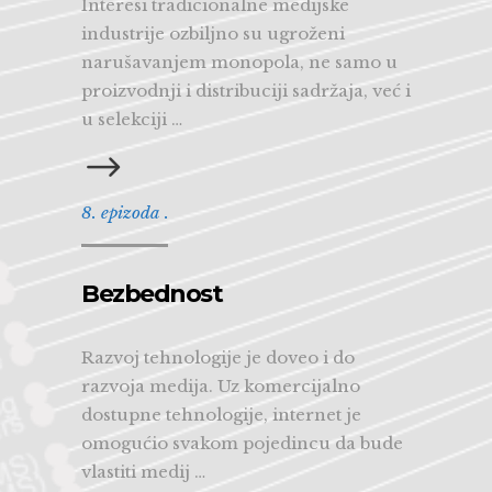
Interesi tradicionalne medijske
industrije ozbiljno su ugroženi
narušavanjem monopola, ne samo u
proizvodnji i distribuciji sadržaja, već i
u selekciji …
8. epizoda .
Bezbednost
Razvoj tehnologije je doveo i do
razvoja medija. Uz komercijalno
dostupne tehnologije, internet je
omogućio svakom pojedincu da bude
vlastiti medij …