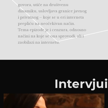
govora, utiče na društvenu
dinamiku, uslovljava granice javnog
i privatnog – koje se u eri interneta
prepliću na neočekivan način.
Tema epizode je i cenzura, odnosno
načini na koje se ona sprovodi, ali i
zaobilazi na internetu.
Intervjui