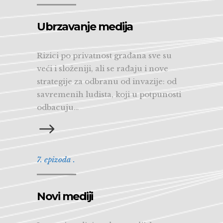
Ubrzavanje medija
Rizici po privatnost građana sve su
veći i složeniji, ali se rađaju i nove
strategije za odbranu od invazije: od
savremenih ludista, koji u potpunosti
odbacuju…
7. epizoda .
Novi mediji