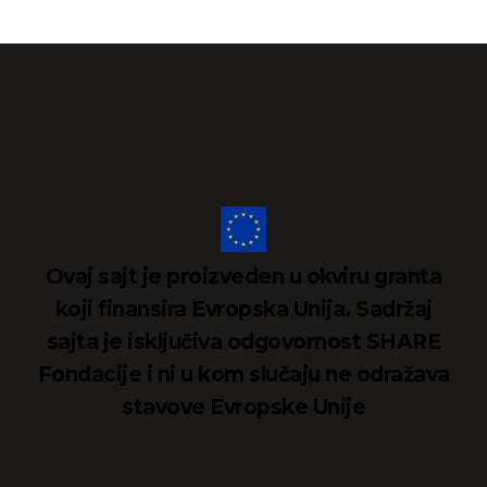
Ovaj sajt je proizveden u okviru granta
koji finansira Evropska Unija. Sadržaj
sajta je isključiva odgovornost SHARE
Fondacije i ni u kom slučaju ne odražava
stavove Evropske Unije