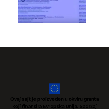
Ovaj sajt je proizveden u okviru granta
koji finansira Evropska Unija. Sadržaj