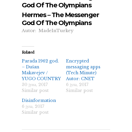
God Of The Olympians
Hermes – The Messenger
God Of The Olympians
Autor: MadeInTurkey
Related
Parada 1962 god.
Encrypted
– Dušan
messaging apps
Makavejev /
(Tech Minute)
YUGO COUNTRY
Autor: CNET
30 јуна, 2017
6 јула, 2017
Similar post
Similar post
Disinformation
6 јула, 2017
Similar post