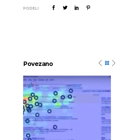
PODELI
Povezano
How Facebook 
ogle SERP &Adwords
& Engagemen
e Tracking Heat Map
work Fa