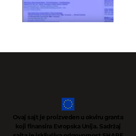
Ovaj sajt je proizveden u okviru granta
koji finansira Evropska Unija. Sadržaj
sajta je isključiva odgovornost SHARE