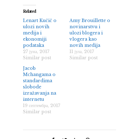
Related
Lenart Kučič o
Amy Brouillette o
ulozi novih
novinarstvu i
medija i
ulozi blogera i
ekonomiji
vlogera kao
podataka
novih medija
27 јуна, 2017
11 јула, 2017
Similar post
Similar post
Jacob
Mchangama o
standardima
slobode
izražavanja na
internetu
19 септембра, 2017
Similar post