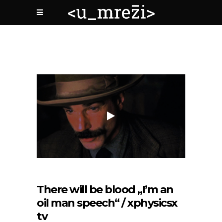
There will be blood „I’m an
oil man speech“ / xphysicsx
tv