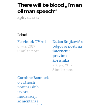
There will be blood „I’m an
oil man speech“
xphysicsx tv
Related
Facebook TV Ad
Dušan Stojković o
6 јула, 2017
odgovornosti na
Similar post
internetu i
pravima
korisnika
28 јула, 2017
Similar post
Caroline Bannock
o važnosti
novinarskih
izvora,
moderaciji
komentara i