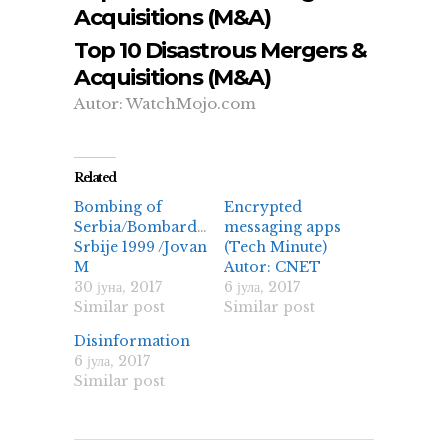
Acquisitions (M&A)
Top 10 Disastrous Mergers &
Acquisitions (M&A)
Autor: WatchMojo.com
Related
Bombing of
Encrypted
Serbia/Bombardovanje
messaging apps
Srbije 1999 /Jovan
(Tech Minute)
M
Autor: CNET
30 јуна, 2017
6 јула, 2017
Similar post
Similar post
Disinformation
6 јула, 2017
Similar post