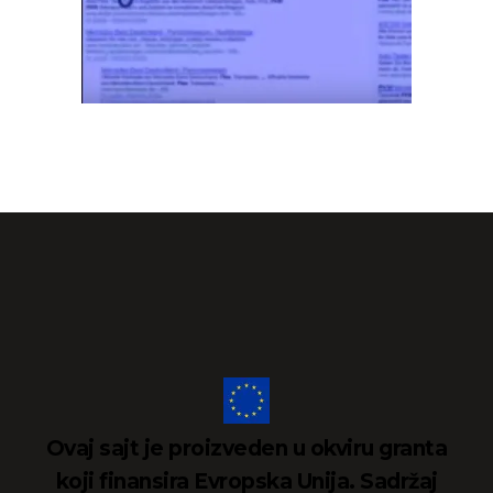
Ovaj sajt je proizveden u okviru granta
koji finansira Evropska Unija. Sadržaj