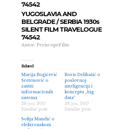
74542
YUGOSLAVIA AND
BELGRADE / SERBIA 1930s
SILENT FILM TRAVELOGUE
74542
Autor: PeriscopeFilm
Related
Marija Bogićević
Boris Delibašić o
Sretenović o
poslovnoj
zaštiti
inteligenciji i
informacionih
konceptu „big
sistema
data“
28 јула, 2017
28 јула, 2017
Similar post
Similar post
Sofija Mandić o
elektronskom