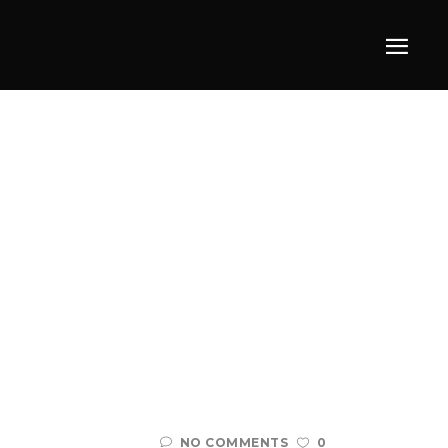
NO COMMENTS
0