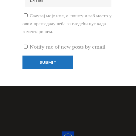
Сачувај моје име, е-пошту и веб место у
овом прегледачу веба за следећи пут када
коментаришем.
Notify me of new posts by email.