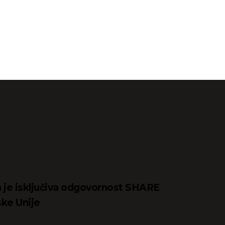
jta je isključiva odgovornost SHARE
ske Unije