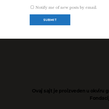
Notify me of new posts by email.
Ovaj sajt je proizveden u okviru g
Fondacij