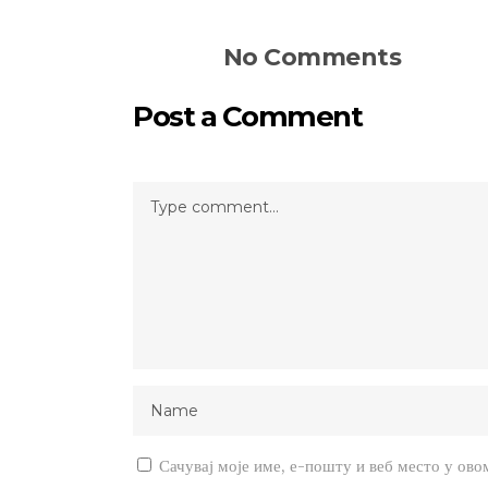
No Comments
Post a Comment
Сачувај моје име, е-пошту и веб место у ово