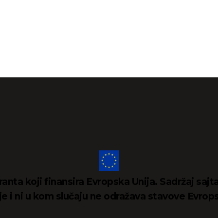
ranta koji finansira Evropska Unija. Sadržaj sa
e i ni u kom slučaju ne odražava stavove Evrop