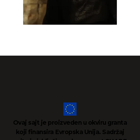
Ovaj sajt je proizveden u okviru granta
koji finansira Evropska Unija. Sadržaj