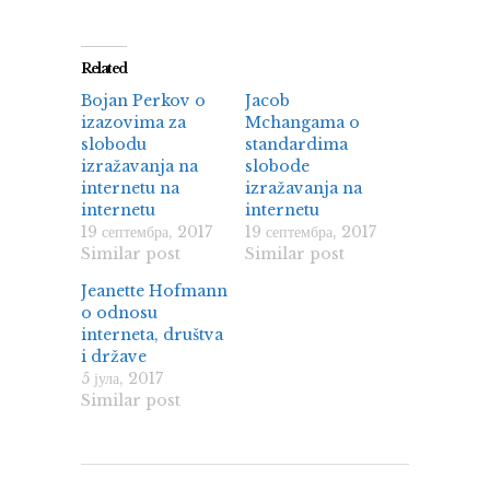
Related
Bojan Perkov o
Jacob
izazovima za
Mchangama o
slobodu
standardima
izražavanja na
slobode
internetu na
izražavanja na
internetu
internetu
19 септембра, 2017
19 септембра, 2017
Similar post
Similar post
Jeanette Hofmann
o odnosu
interneta, društva
i države
5 јула, 2017
Similar post