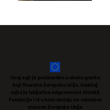
Ovaj sajt je proizveden u okviru granta
koji finansira Evropska Unija. Sadržaj
sajta je isključiva odgovornost SHARE
Fondacije i ni u kom slučaju ne odražava
stavove Evropske Unije