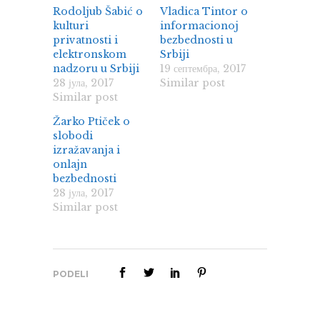
Rodoljub Šabić o
Vladica Tintor o
kulturi
informacionoj
privatnosti i
bezbednosti u
elektronskom
Srbiji
nadzoru u Srbiji
19 септембра, 2017
28 јула, 2017
Similar post
Similar post
Žarko Ptiček o
slobodi
izražavanja i
onlajn
bezbednosti
28 јула, 2017
Similar post
PODELI