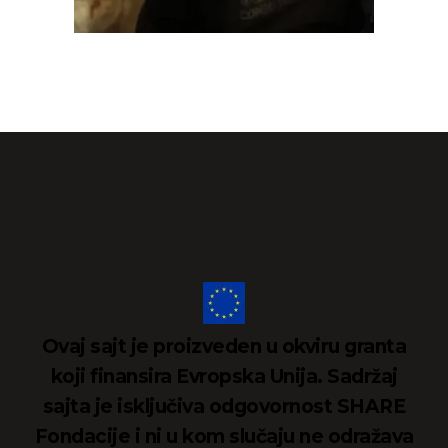
Ovaj sajt je proizveden u okviru granta
koji finansira Evropska Unija. Sadržaj
sajta je isključiva odgovornost SHARE
Fondacije i ni u kom slučaju ne odražava