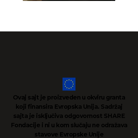
Ovaj sajt je proizveden u okviru granta
koji finansira Evropska Unija. Sadržaj
sajta je isključiva odgovornost SHARE
Fondacije i ni u kom slučaju ne odražava
stavove Evropske Unije