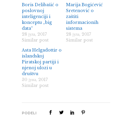
Boris Delibašić o
Marija Bogićević
poslovnoj
Sretenović o
inteligenciji i
zaštiti
konceptu „big
informacionih
data“
sistema
28 јула, 2017
28 јула, 2017
Similar post
Similar post
Asta Helgadottir o
islandskoj
Piratskoj partiji i
njenoj ulozi u
društvu
30 јуна, 2017
Similar post
PODELI