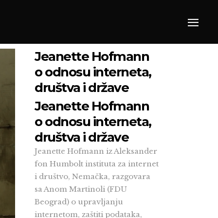
Jeanette Hofmann
o odnosu interneta,
društva i države
Jeanette Hofmann
o odnosu interneta,
društva i države
Jeanette Hofmann iz Aleksander
fon Humbolt instituta za internet
i društvo, Nemačka, razgovara
sa Anom Martinoli (FDU
Beograd) o upravljanju
internetom, zaštiti podataka,