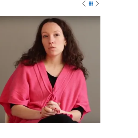
o elektronskom
Andrej Školkay o o
digitalnoj
medijima i regulac
nosti