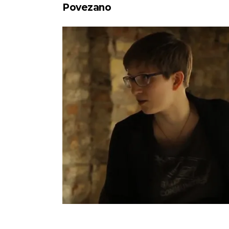
Povezano
ia Reda o internetu i uticaju
Thomas L
novih tehnologija na
privatn
svakodnevni život