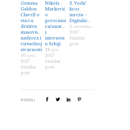
Gemma
Nikola
2. Vodič
Galdon
Marković
kroz
Clavell o
o
mrežu –
etici u
počecima
Digitalizacija
društvu
računarstva
2 септембра,
masovnog
i
2017
nadzora i
interneta
Similar
virtuelnoj
u Srbiji
post
stvarnosti
28 јула,
30 јуна,
2017
2017
Similar
Similar
post
post
PODELI