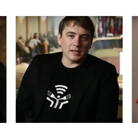
ohninger o važnosti
Sofija Mandić 
osti i neutralnosti
nadzoru i 
mreže
bezbed