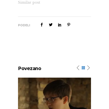
Similar post
PODELI
Povezano
o
Julia Reda o internetu i