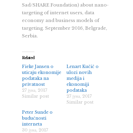
Sad/SHARE Foundation) about nano-
targeting of internet users, data
economy and business models of
targeting. September 2016, Belgrade,
Serbia.
Related
Fieke Jansen o
Lenart Kučič o
uticaju ekonomije
ulozi novih
podataka na
medija i
privatnost
ekonomiji
27 јуна, 2017
podataka
Similar post
27 јуна, 2017
Similar post
Peter Sunde o
budućnosti
interneta
30 јуна, 2017