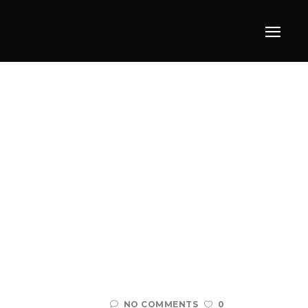
NO COMMENTS
0