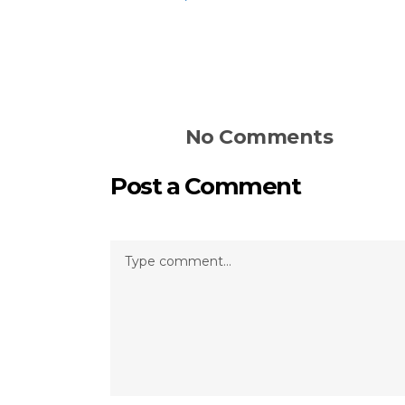
No Comments
Post a Comment