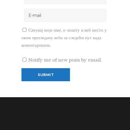
Сачувај моје име, е-пошту и веб место у
овом прегледачу веба за следећи пут када
коментаришем.
Notify me of new posts by email.