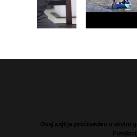
Ovaj sajt je proizveden u okviru g
Fondacij