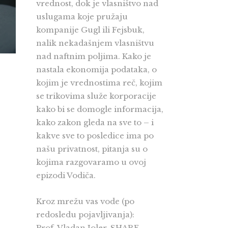
vrednost, dok je vlasništvo nad
uslugama koje pružaju
kompanije Gugl ili Fejsbuk,
nalik nekadašnjem vlasništvu
nad naftnim poljima. Kako je
nastala ekonomija podataka, o
kojim je vrednostima reč, kojim
se trikovima služe korporacije
kako bi se domogle informacija,
kako zakon gleda na sve to – i
kakve sve to posledice ima po
našu privatnost, pitanja su o
kojima razgovaramo u ovoj
epizodi Vodiča.
Kroz mrežu vas vode (po
redosledu pojavljivanja):
Prof. Vladan Joler, SHARE