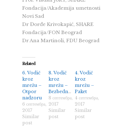
Fondacija/Akademija umetnosti
Novi Sad
Dr Đorđe Krivokapić, SHARE
Fondacija/FON Beograd
Dr Ana Martinoli, FDU Beograd
Related
6. Vodič
8. Vodič
4. Vodič
kroz
kroz
kroz
mrežu –
mrežu –
mrežu –
Otpor
Bezbednost
Paket
nadzoru
8 септембра,
4 септембра,
6 септембра,
2017
2017
2017
Similar
Similar
Similar
post
post
post