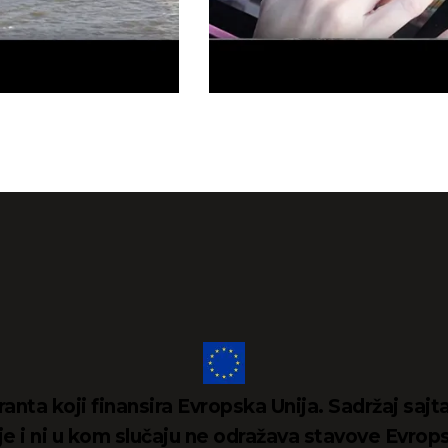
ranta koji finansira Evropska Unija. Sadržaj sa
e i ni u kom slučaju ne odražava stavove Evrop