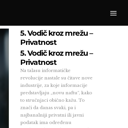
5. Vodič kroz mrežu –
Privatnost
5. Vodič kroz mrežu –
Privatnost
Na talasu informatičke
revolucije nastale su čitave nove
industrije, za koje informacije
predstavljaju „novu naftu“, kako
to stručnjaci obično kažu. To
znači da danas svaki, pa i
najbanalniji privatni ili javni
podatak ima određenu