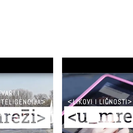
et
9. Vodič kroz mrežu – Likovi i
a
ličnost