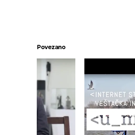
Povezano
macionoj
10. Vodič kroz mrežu – Intern
iji
stvari i veštačka inteligencij