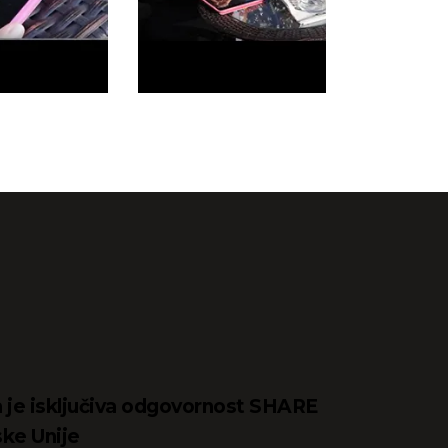
jta je isključiva odgovornost SHARE
ske Unije