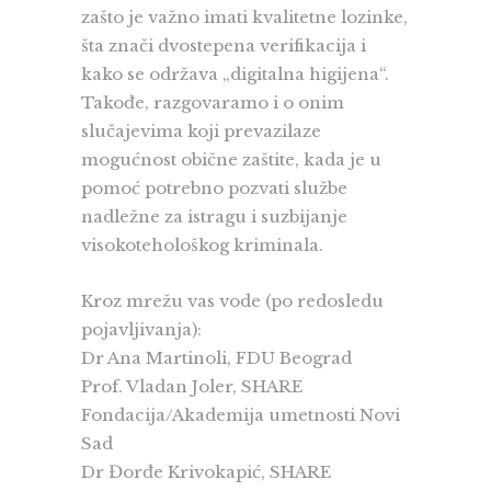
zašto je važno imati kvalitetne lozinke,
šta znači dvostepena verifikacija i
kako se održava „digitalna higijena“.
Takođe, razgovaramo i o onim
slučajevima koji prevazilaze
mogućnost obične zaštite, kada je u
pomoć potrebno pozvati službe
nadležne za istragu i suzbijanje
visokotehološkog kriminala.
Kroz mrežu vas vode (po redosledu
pojavljivanja):
Dr Ana Martinoli, FDU Beograd
Prof. Vladan Joler, SHARE
Fondacija/Akademija umetnosti Novi
Sad
Dr Đorđe Krivokapić, SHARE