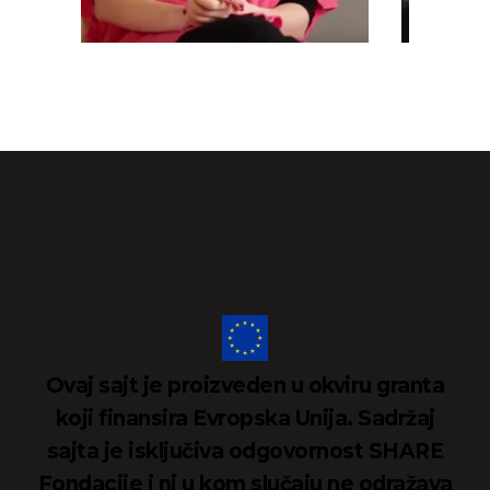
Ovaj sajt je proizveden u okviru granta
koji finansira Evropska Unija. Sadržaj
sajta je isključiva odgovornost SHARE
Fondacije i ni u kom slučaju ne odražava