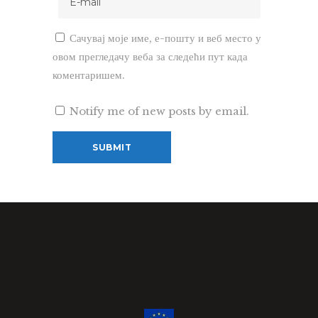
Сачувај моје име, е-пошту и веб место у
овом прегледачу веба за следећи пут када
коментаришем.
Notify me of new posts by email.